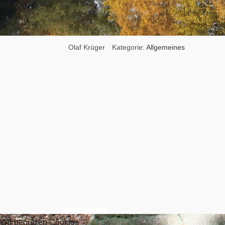
Olaf Krüger
Kategorie:
Allgemeines
Vorheriger Beitrag: Anfahrt
Zurück
Wir benutzen Cookies