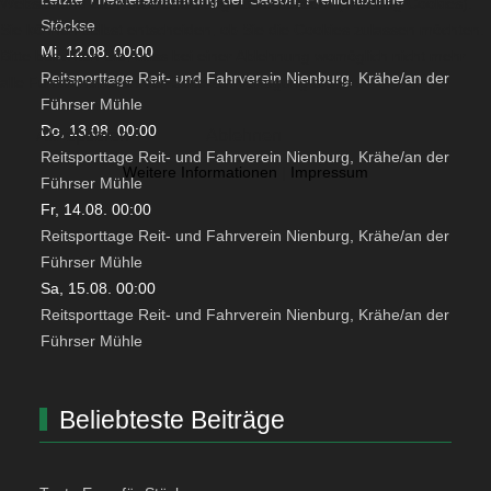
Website und die Nutzererfahrung zu verbessern (Tracking Cookies).
Stöckse
Sie können selbst entscheiden, ob Sie die Cookies zulassen möchten.
Mi, 12.08. 00:00
Bitte beachten Sie, dass bei einer Ablehnung womöglich nicht mehr
Reitsporttage Reit- und Fahrverein Nienburg, Krähe/an der
alle Funktionalitäten der Seite zur Verfügung stehen.
Führser Mühle
Do, 13.08. 00:00
Akzeptieren
Ablehnen
Reitsporttage Reit- und Fahrverein Nienburg, Krähe/an der
Weitere Informationen
|
Impressum
Führser Mühle
Fr, 14.08. 00:00
Reitsporttage Reit- und Fahrverein Nienburg, Krähe/an der
Führser Mühle
Sa, 15.08. 00:00
Reitsporttage Reit- und Fahrverein Nienburg, Krähe/an der
Führser Mühle
Beliebteste Beiträge