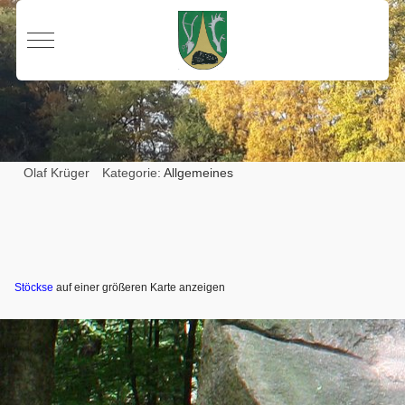
Mobile Menu Toggle
Olaf Krüger
Kategorie:
Allgemeines
Stöckse
auf einer größeren Karte anzeigen
Vorheriger Beitrag: Bekanntmachung Ratssitzung 9.10.2023
Nächster Beit
Zurück
Weiter