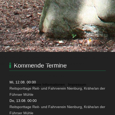
Wir benutzen Cookies
Wir nutzen Cookies auf unserer Website. Einige von ihnen sind
essenziell für den Betrieb der Seite, während andere uns helfen, diese
Website und die Nutzererfahrung zu verbessern (Tracking Cookies).
Sie können selbst entscheiden, ob Sie die Cookies zulassen möchten.
Bitte beachten Sie, dass bei einer Ablehnung womöglich nicht mehr
alle Funktionalitäten der Seite zur Verfügung stehen.
Kommende Termine
Akzeptieren
Ablehnen
Mi, 12.08. 00:00
Weitere Informationen
|
Impressum
Reitsporttage Reit- und Fahrverein Nienburg, Krähe/an der
Führser Mühle
Do, 13.08. 00:00
Reitsporttage Reit- und Fahrverein Nienburg, Krähe/an der
Führser Mühle