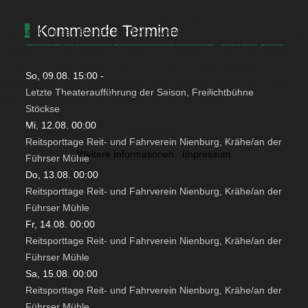
Wir nutzen Cookies auf unserer Website. Einige von ihnen sind
Kommende Termine
essenziell für den Betrieb der Seite, während andere uns helfen, diese
Website und die Nutzererfahrung zu verbessern (Tracking Cookies).
Sie können selbst entscheiden, ob Sie die Cookies zulassen möchten.
So, 09.08. 15:00
-
Bitte beachten Sie, dass bei einer Ablehnung womöglich nicht mehr
Letzte Theateraufführung der Saison, Freilichtbühne
alle Funktionalitäten der Seite zur Verfügung stehen.
Stöckse
Mi, 12.08. 00:00
Akzeptieren
Ablehnen
Reitsporttage Reit- und Fahrverein Nienburg, Krähe/an der
Weitere Informationen
|
Impressum
Führser Mühle
Do, 13.08. 00:00
Reitsporttage Reit- und Fahrverein Nienburg, Krähe/an der
Führser Mühle
Fr, 14.08. 00:00
Reitsporttage Reit- und Fahrverein Nienburg, Krähe/an der
Führser Mühle
Sa, 15.08. 00:00
Reitsporttage Reit- und Fahrverein Nienburg, Krähe/an der
Führser Mühle