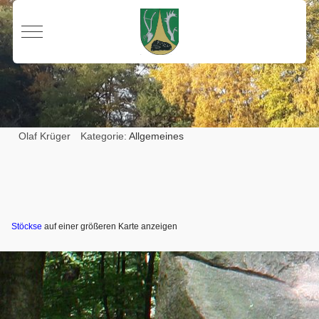
Mobile Menu Toggle
Olaf Krüger
Kategorie:
Allgemeines
Stöckse
auf einer größeren Karte anzeigen
Vorheriger Beitrag: Bekanntmachung Ratssitzung 9.10.2023
Nächster Beit
Zurück
Weiter