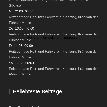
Website und die Nutzererfahrung zu verbessern (Tracking Cookies).
Stöckse
Sie können selbst entscheiden, ob Sie die Cookies zulassen möchten.
Mi, 12.08. 00:00
Bitte beachten Sie, dass bei einer Ablehnung womöglich nicht mehr
Reitsporttage Reit- und Fahrverein Nienburg, Krähe/an der
alle Funktionalitäten der Seite zur Verfügung stehen.
Führser Mühle
Do, 13.08. 00:00
Akzeptieren
Ablehnen
Reitsporttage Reit- und Fahrverein Nienburg, Krähe/an der
Weitere Informationen
|
Impressum
Führser Mühle
Fr, 14.08. 00:00
Reitsporttage Reit- und Fahrverein Nienburg, Krähe/an der
Führser Mühle
Sa, 15.08. 00:00
Reitsporttage Reit- und Fahrverein Nienburg, Krähe/an der
Führser Mühle
Beliebteste Beiträge