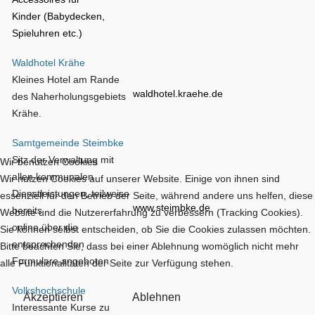
Kinder (Babydecken,
Spieluhren etc.)
Waldhotel Krähe
Kleines Hotel am Rande
waldhotel.kraehe.de
des Naherholungsgebiets
Krähe.
Samtgemeinde Steimbke
Sitz der Verwaltung mit
Wir benutzen Cookies
allen kommunalen
Wir nutzen Cookies auf unserer Website. Einige von ihnen sind
Dienstleistungen, teilweise
essenziell für den Betrieb der Seite, während andere uns helfen, diese
www.steimbke.de
bereits
Website und die Nutzererfahrung zu verbessern (Tracking Cookies).
online über die
Sie können selbst entscheiden, ob Sie die Cookies zulassen möchten.
entsprechenden
Bitte beachten Sie, dass bei einer Ablehnung womöglich nicht mehr
Formulare angeboten.
alle Funktionalitäten der Seite zur Verfügung stehen.
Volkshochschule
Akzeptieren
Ablehnen
Interessante Kurse zu