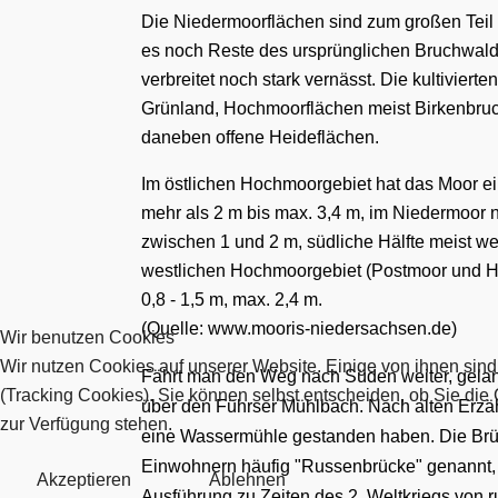
Die
Niedermoorflächen
sind zum
großen
T
eil
es
noch Reste des ursprünglichen Bruchwal
verbreitet noch stark vernä
ss
t.
Die k
ultivierte
n
Grünland, Hochmoorflächen meist Birkenbru
daneben offene Heide
flächen
.
Im östlichen Hochmoorgebiet hat das Moor ei
mehr als 2 m bis max. 3,4 m, im Niedermoor n
zwischen 1 und 2 m, südliche Hälfte meist we
westlichen Hochmoorgebiet (Postmoor und H
0,8 - 1,5 m, max. 2,4 m.
(Quelle: www.mooris-niedersachsen.de)
Wir benutzen Cookies
Wir nutzen Cookies auf unserer Website. Einige von ihnen sind
Fährt man den Weg nach Süden weiter, gelan
(Tracking Cookies). Sie können selbst entscheiden, ob Sie die
über den Führser Mühlbach. Nach alten Erzähl
zur Verfügung stehen.
eine Wassermühle gestanden haben. Die Brü
Einwohnern häufig "Russenbrücke" genannt, w
Akzeptieren
Ablehnen
Ausführung zu Zeiten des 2. Weltkriegs von 