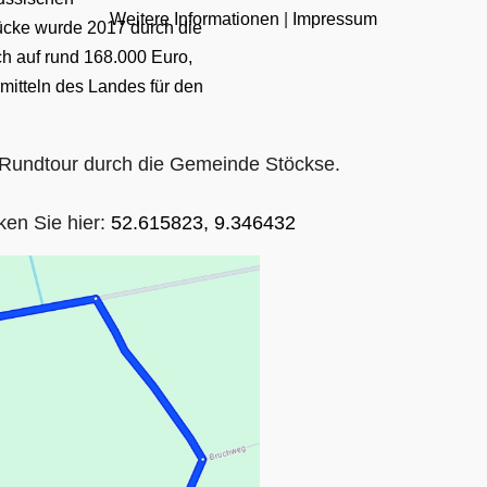
Weitere Informationen
|
Impressum
ücke wurde 2017 durch die
ch auf rund 168.000 Euro,
itteln des Landes für den
h-Rundtour durch die Gemeinde Stöckse.
ken Sie hier:
52.615823, 9.346432