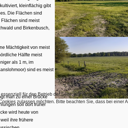
 kultiviert, kleinflächig
gibt
des.
Die Flächen sind
Flächen
sind meist
chwald und Birkenbusch,
ne Mächtigkeit von meist
ördliche Hälfte meist
niger als 1 m, im
anslohmoor) sind es meist
 essenziell für den Betrieb der Seite, während andere uns helf
gt man zu einer Brücke
 Cookies zulassen möchten. Bitte beachten Sie, dass bei einer 
ungen soll dort früher
cke wird heute von
eil ihre frühere
russischen