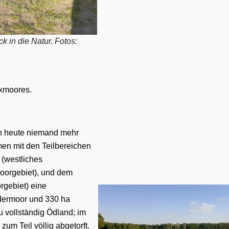
k in die Natur. Fotos:
axmoores.
n heute niemand mehr
en mit den Teilbereichen
(westliches
oorgebiet), und dem
rgebiet) eine
dermoor
und
33
0
ha
 vollständig Ödland; im
 z
um
T
eil
völlig abgetorft.