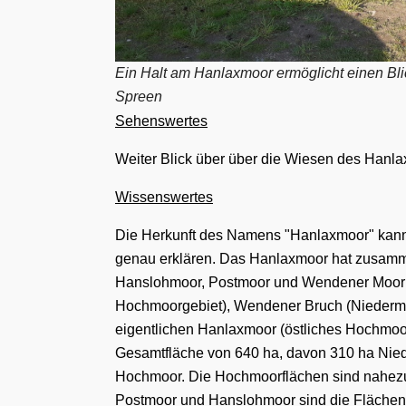
Ein Halt am Hanlaxmoor ermöglicht einen Blic
Spreen
Sehenswertes
Weiter Blick über über die Wiesen des Hanl
Wissenswertes
Die Herkunft des Namens "Hanlaxmoor" kan
genau erklären. Das Hanlaxmoor hat zusamm
Hanslohmoor, Postmoor und Wendener Moor 
Hochmoorgebiet), Wendener Bruch (Niederm
eigentlichen Hanlaxmoor (östliches Hochmoo
Gesamtfläche von
64
0
ha,
davon 3
10 ha
Nie
Hochmoor.
Die
Hochmoorflächen
sind
nahezu
Postmoor und Hanslohmoor
sind die
Flächen