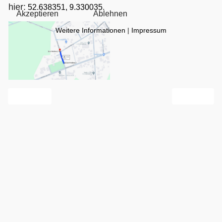
hier:
52.638351, 9.330035
.
Akzeptieren
Ablehnen
Weitere Informationen
|
Impressum
Vorheriger Beitrag: Kartoffeldämpfanlage
Nächster Beit
Zurück
Weiter