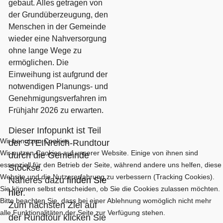
gebaut. Alles getragen von
der Grundüberzeugung, den
Menschen in der Gemeinde
wieder eine Nahversorgung
ohne lange Wege zu
ermöglichen. Die
Einweihung ist aufgrund der
notwendigen Planungs- und
Genehmigungsverfahren im
Frühjahr 2026 zu erwarten.
Dieser Infopunkt ist Teil
Wir benutzen Cookies
der STEINreich-Rundtour
Wir nutzen Cookies auf unserer Website. Einige von ihnen sind
durch die Gemeinde
essenziell für den Betrieb der Seite, während andere uns helfen, diese
Stöckse.
Website und die Nutzererfahrung zu verbessern (Tracking Cookies).
Näheres dazu
finden Sie
Sie können selbst entscheiden, ob Sie die Cookies zulassen möchten.
hier
.
Bitte beachten Sie, dass bei einer Ablehnung womöglich nicht mehr
Zum nächsten Ziel auf
alle Funktionalitäten der Seite zur Verfügung stehen.
der Rundtour klicken Sie