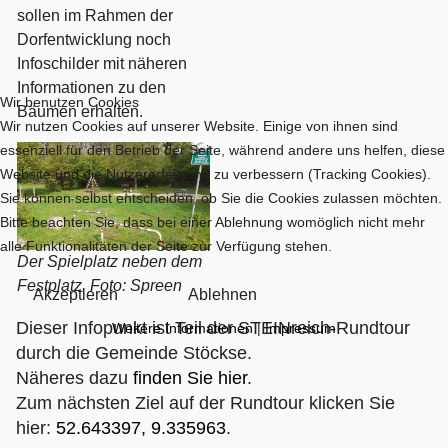
sollen im Rahmen der
Dorfentwicklung noch
Infoschilder mit näheren
Informationen zu den
Wir benutzen Cookies
Bäumen erhalten.
Wir nutzen Cookies auf unserer Website. Einige von ihnen sind
essenziell für den Betrieb der Seite, während andere uns helfen, diese
Website und die Nutzererfahrung zu verbessern (Tracking Cookies).
Sie können selbst entscheiden, ob Sie die Cookies zulassen möchten.
Bitte beachten Sie, dass bei einer Ablehnung womöglich nicht mehr
alle Funktionalitäten der Seite zur Verfügung stehen.
Der Spielplatz neben dem
Festplatz. Foto: Spreen
Akzeptieren
Ablehnen
Dieser Infopunkt ist Teil der STEINreich-Rundtour
Weitere Informationen
|
Impressum
durch die Gemeinde Stöckse.
Näheres dazu
finden Sie hier
.
Zum nächsten Ziel auf der Rundtour klicken Sie
hier:
52.643397, 9.335963
.