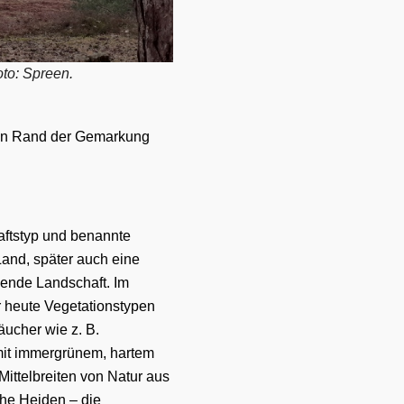
oto: Spreen.
hen Rand der Gemarkung
ftstyp
und benannte
Land
, später auch eine
chende Landschaft.
Im
r heute
Vegetationstypen
äucher wie z. B.
it
i
mmergrünem, hartem
Mittelbreiten
von Natur aus
che Heiden – die