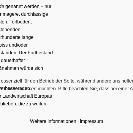
de
genannt werden – nur
r magere, durchlässige
ten,
Torfboden
,
estehenden
rhunderte lange
biss
und/oder
tanden. Der Fortbestand
 dauerhafter
ßnahmen würde sich
 essenziell für den Betrieb der Seite, während andere uns helf
verbessernden
 Cookies zulassen möchten. Bitte beachten Sie, dass bei einer 
er Landwirtschaft Europas
rblieben, die zu weiten
Weitere Informationen
|
Impressum