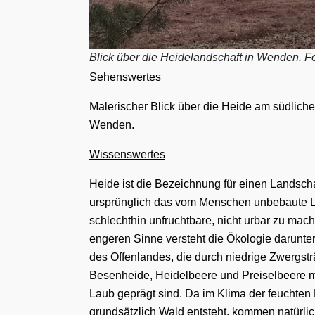
Blick über die Heidelandschaft in Wenden. F
Sehenswertes
Malerischer Blick über die Heide am südlic
Wenden.
Wissenswertes
Heide
ist die Bezeichnung für einen
Landscha
ursprünglich das
vom Menschen unbebaute 
schlechthin unfruchtbare, nicht urbar zu ma
engeren Sinne versteht die
Ökologie
darunte
des
Offenlandes
, die durch niedrige Zwergstr
Besenheide
,
Heidelbeere
und
Preiselbeere
m
Laub geprägt sind. Da im Klima der
feuchten 
grundsätzlich
Wald
entsteht, kommen natürli