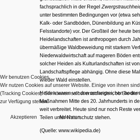
fachsprachlich in der Regel
Zwergstrauchhei
unter bestimmten Bedingungen
vor
(etwa seh
Kalk- oder Sandböden,
Dünenbildung
an Küs
Felsstandorte) vor. Der Großteil der heute b
Heidelandschaften ist
anthropogen
durch Jah
übermäßige
Waldbeweidung
mit starkem
Ver
Niederwaldwirtschaft
auf mageren Böden ents
solcher Heiden als
Kulturlandschaften
ist von
Landschaftspflege
abhängig. Ohne diese Ma
Wir benutzen Cookies
wieder Wald einstellen.
Wir nutzen Cookies auf unserer Website. Einige von ihnen sind
Heiden waren vor den umfangreichen
boden
(Tracking Cookies). Sie können selbst entscheiden, ob Sie die
Maßnahmen
Mitte des 20. Jahrhunderts in d
zur Verfügung stehen.
weit verbreitet. Heute sind nur noch Reste ve
Akzeptieren
Ablehnen
Teilen unter Naturschutz stehen.
(Quelle: www.wikipedia.de)