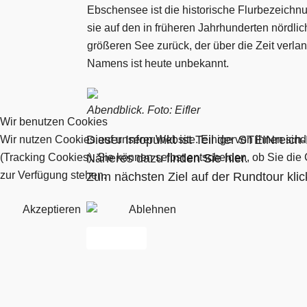
Ebschensee ist die historische Flurbezeichn
sie auf den in früheren Jahrhunderten nördli
größeren See zurück, der über die Zeit verlan
Namens ist heute unbekannt.
Abendblick. Foto: Eifler
Wir benutzen Cookies
Dieser Infopunkt ist Teil der STEINreic
Wir nutzen Cookies auf unserer Website. Einige von ihnen sind
(Tracking Cookies). Sie können selbst entscheiden, ob Sie die
Näheres dazu
finden Sie hier
.
zur Verfügung stehen.
Zum nächsten Ziel auf der Rundtour klic
Akzeptieren
Ablehnen
Vorheriger Beitrag: Krähenmoorgraben
Zurück