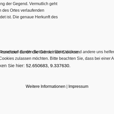
ung der Gegend. Vermutlich geht
ch des Ortes verlaufenden
det ist. Die genaue Herkunft des
h-Rundtour durch die Gemeinde Stöckse.
 essenziell für den Betrieb der Seite, während andere uns helf
 Cookies zulassen möchten. Bitte beachten Sie, dass bei einer 
ken Sie hier:
52.650683, 9.337630
.
Weitere Informationen
|
Impressum