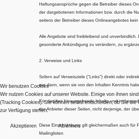
Haftungsansprüche gegen die Betreiber dieses Onli
der dargebotenen Informationen bzw. durch die Nut
seitens der Betreiber dieses Onlineangebotes kein 
Alle Angebote sind freibleibend und unverbindlich
gesonderte Ankündigung zu verändern, zu ergänzen,
2. Verweise und Links
Sofern auf Verweisziele ("Links") direkt oder indi
nur dann, wenn sie von den Inhalten Kenntnis habe
Wir benutzen Cookies
Wir nutzen Cookies auf unserer Website. Einige von ihnen sind
Für darüber hinausgehende Inhalte und insbesonder
(Tracking Cookies). Sie können selbst entscheiden, ob Sie die
der Anbieter dieser Seiten, nicht derjenige, der über
zur Verfügung stehen.
Diese Einschränkung gilt gleichermaßen auch für 
Akzeptieren
Ablehnen
Mailinglisten.