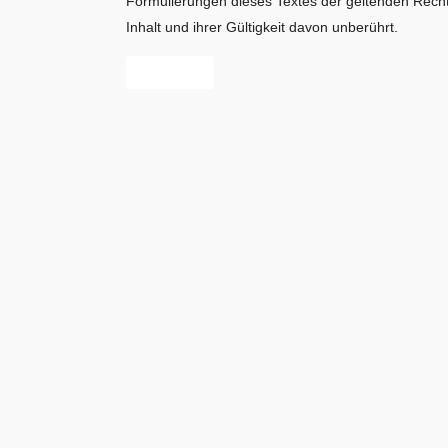
Formulierungen dieses Textes der geltenden Rechtsl
Inhalt und ihrer Gültigkeit davon unberührt.
Vorheriger Beitrag: Startseite
Zurück