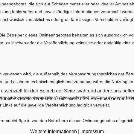
neangebotes, die sich auf Schäden materieller oder ideeller Art bezi
zung fehlerhafter und unvollständiger Informationen verursacht wurde
nachweislich vorsätzliches oder grob fahrlässiges Verschulden vorliegt
. Die Betreiber dieses Onlineangebotes behalten es sich ausdrücklich v
 zu löschen oder die Veröffentlichung zeitweise oder endgültig einzus
rekt verwiesen wird, die außerhalb des Verantwortungsbereiches der Bet
n und es ihnen technisch möglich und zumutbar wäre, die Nutzung im Fa
 essenziell für den Betrieb der Seite, während andere uns helf
e für Schäden, die aus der Nutzung oder Nichtnutzung solcherart darg
 Cookies zulassen möchten. Bitte beachten Sie, dass bei einer 
 Links auf die jeweilige Veröffentlichung lediglich verweist.
Fremdeinträge in von den Betreibern dieses Onlineangebotes eingeric
Weitere Informationen
|
Impressum