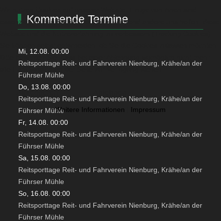
Wir nutzen Cookies auf unserer Website. Einige von ihnen sind
Kommende Termine
essenziell für den Betrieb der Seite, während andere uns helfen, diese
Website und die Nutzererfahrung zu verbessern (Tracking Cookies).
Sie können selbst entscheiden, ob Sie die Cookies zulassen möchten.
Mi, 12.08. 00:00
Bitte beachten Sie, dass bei einer Ablehnung womöglich nicht mehr
Reitsporttage Reit- und Fahrverein Nienburg, Krähe/an der
alle Funktionalitäten der Seite zur Verfügung stehen.
Führser Mühle
Do, 13.08. 00:00
Akzeptieren
Ablehnen
Reitsporttage Reit- und Fahrverein Nienburg, Krähe/an der
Weitere Informationen
|
Impressum
Führser Mühle
Fr, 14.08. 00:00
Reitsporttage Reit- und Fahrverein Nienburg, Krähe/an der
Führser Mühle
Sa, 15.08. 00:00
Reitsporttage Reit- und Fahrverein Nienburg, Krähe/an der
Führser Mühle
So, 16.08. 00:00
Reitsporttage Reit- und Fahrverein Nienburg, Krähe/an der
Führser Mühle