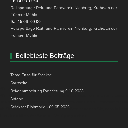
Fr, 14.08. 00:00
Reitsporttage Reit- und Fahrverein Nienburg, Krähe/an der
Führser Mühle
Sa, 15.08. 00:00
Reitsporttage Reit- und Fahrverein Nienburg, Krähe/an der
Führser Mühle
Beliebteste Beiträge
Tante Enso für Stöckse
Startseite
Wir benutzen Cookies
Bekanntmachung Ratssitzung 9.10.2023
Wir nutzen Cookies auf unserer Website. Einige von ihnen sind essenzi
Anfahrt
uns helfen, diese Website und die Nutzererfahrung zu verbessern (Tra
Stöckser Flohmarkt - 09.05.2026
ob Sie die Cookies zulassen möchten. Bitte beachten Sie, dass bei ei
Funktionalitäten der Seite zur Verfügung stehen.